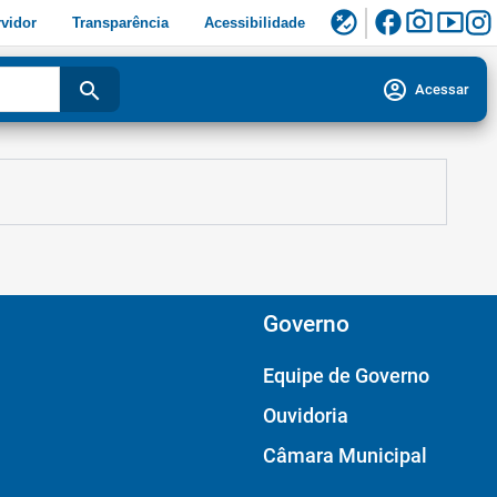
facebook
photo_camera
smart_display
flaky
vidor
Transparência
Acessibilidade
account_circle
search
Acessar
Governo
Equipe de Governo
Ouvidoria
Câmara Municipal