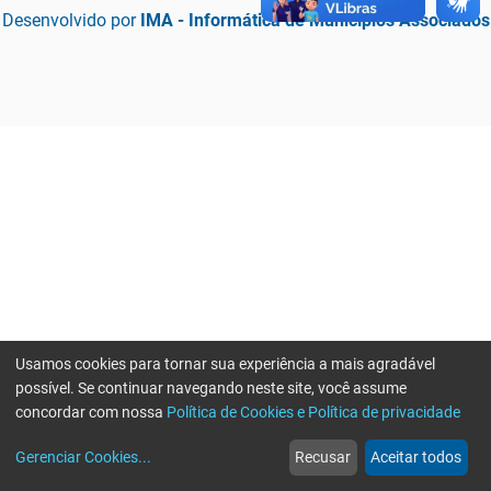
Desenvolvido por
IMA - Informática de Municípios Associados
Usamos cookies para tornar sua experiência a mais agradável
possível. Se continuar navegando neste site, você assume
concordar com nossa
Política de Cookies e Política de privacidade
home
build_circle
event
web
more_horiz
Erro ao enviar informações, por favor tente novamente
Gerenciar Cookies
...
Recusar
Aceitar todos
Início
Serviços
Eventos
Notícias
Mais