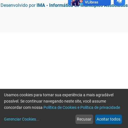
Desenvolvido por
IMA - Informática de Municípios Associados
Usamos cookies para tornar sua experiência a mais agradável
possível. Se continuar navegando neste site, você assume
concordar com nossa
Política de Cookies e Política de privacidade
home
build_circle
event
web
more_horiz
Erro ao enviar informações, por favor tente novamente
Gerenciar Cookies
...
Recusar
Aceitar todos
Início
Serviços
Eventos
Notícias
Mais