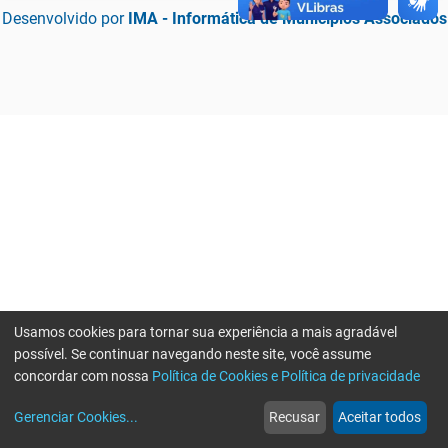
Desenvolvido por
IMA - Informática de Municípios Associados
Usamos cookies para tornar sua experiência a mais agradável
possível. Se continuar navegando neste site, você assume
concordar com nossa
Política de Cookies e Política de privacidade
home
build_circle
event
web
more_horiz
Erro ao enviar informações, por favor tente novamente
Gerenciar Cookies
...
Recusar
Aceitar todos
Início
Serviços
Eventos
Notícias
Mais