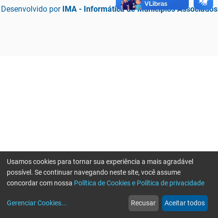
Desenvolvido por
IMA - Informática de Municípios Associados
Usamos cookies para tornar sua experiência a mais agradável
possível. Se continuar navegando neste site, você assume
concordar com nossa
Política de Cookies e Política de privacidade
home
build_circle
event
web
more_horiz
Erro ao enviar informações, por favor tente novamente
Gerenciar Cookies
...
Recusar
Aceitar todos
Início
Serviços
Eventos
Notícias
Mais