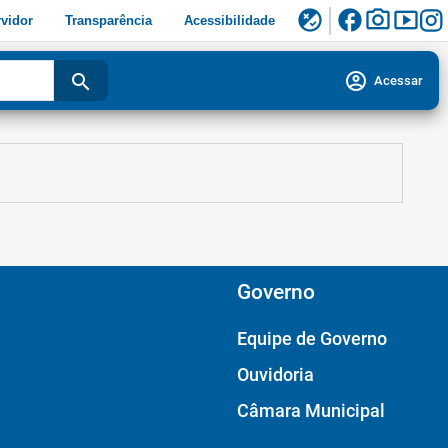
facebook
photo_camera
smart_display
flaky
vidor
Transparência
Acessibilidade
account_circle
search
Acessar
Governo
Equipe de Governo
Ouvidoria
Câmara Municipal