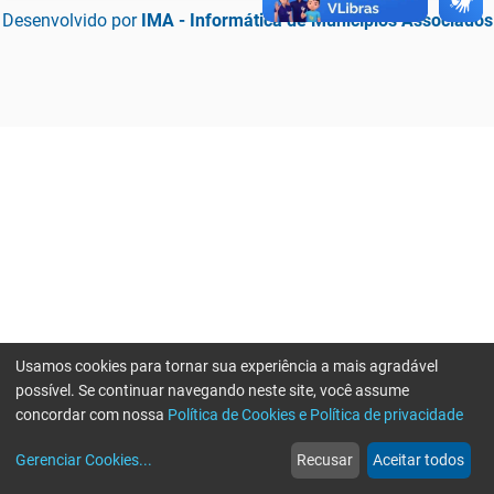
Desenvolvido por
IMA - Informática de Municípios Associados
Usamos cookies para tornar sua experiência a mais agradável
possível. Se continuar navegando neste site, você assume
concordar com nossa
Política de Cookies e Política de privacidade
home
build_circle
event
web
more_horiz
Erro ao enviar informações, por favor tente novamente
Gerenciar Cookies
...
Recusar
Aceitar todos
Início
Serviços
Eventos
Notícias
Mais