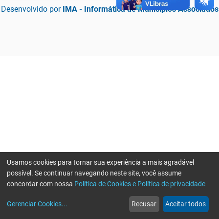
Desenvolvido por
IMA - Informática de Municípios Associados
Usamos cookies para tornar sua experiência a mais agradável
possível. Se continuar navegando neste site, você assume
concordar com nossa
Política de Cookies e Política de privacidade
home
build_circle
event
web
more_horiz
Erro ao enviar informações, por favor tente novamente
Gerenciar Cookies
...
Recusar
Aceitar todos
Início
Serviços
Eventos
Notícias
Mais