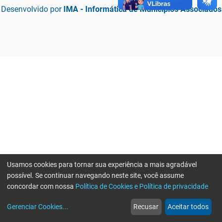
Desenvolvido por
IMA - Informática de Municípios Associados
Usamos cookies para tornar sua experiência a mais agradável
possível. Se continuar navegando neste site, você assume
concordar com nossa
Política de Cookies e Política de privacidade
home
build_circle
event
web
more_horiz
Erro ao enviar informações, por favor tente novamente
Gerenciar Cookies
...
Recusar
Aceitar todos
Início
Serviços
Eventos
Notícias
Mais