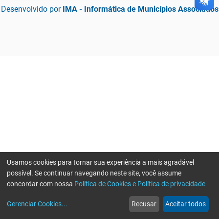
Desenvolvido por
IMA - Informática de Municípios Associados
Usamos cookies para tornar sua experiência a mais agradável
possível. Se continuar navegando neste site, você assume
concordar com nossa
Política de Cookies e Política de privacidade
home
build_circle
event
web
more_horiz
Gerenciar Cookies
...
Recusar
Aceitar todos
Início
Serviços
Eventos
Notícias
Mais