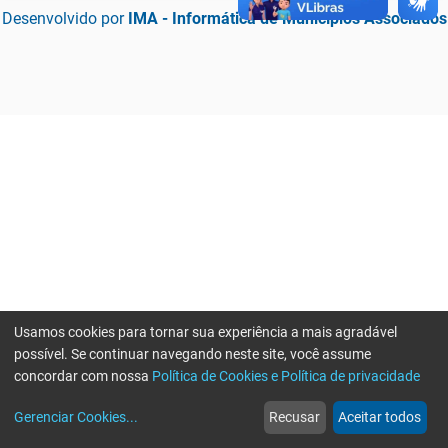
Desenvolvido por
IMA - Informática de Municípios Associados
Usamos cookies para tornar sua experiência a mais agradável
possível. Se continuar navegando neste site, você assume
concordar com nossa
Política de Cookies e Política de privacidade
home
build_circle
event
web
more_horiz
Erro ao enviar informações, por favor tente novamente
Gerenciar Cookies
...
Recusar
Aceitar todos
Início
Serviços
Eventos
Notícias
Mais