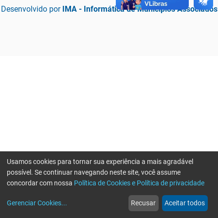
Desenvolvido por
IMA - Informática de Municípios Associados
Usamos cookies para tornar sua experiência a mais agradável
possível. Se continuar navegando neste site, você assume
concordar com nossa
Política de Cookies e Política de privacidade
home
build_circle
event
web
more_horiz
Erro ao enviar informações, por favor tente novamente
Gerenciar Cookies
...
Recusar
Aceitar todos
Início
Serviços
Eventos
Notícias
Mais