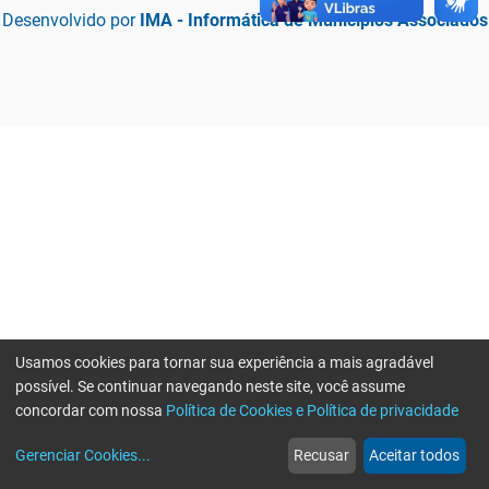
Desenvolvido por
IMA - Informática de Municípios Associados
Usamos cookies para tornar sua experiência a mais agradável
possível. Se continuar navegando neste site, você assume
concordar com nossa
Política de Cookies e Política de privacidade
home
build_circle
event
web
more_horiz
Erro ao enviar informações, por favor tente novamente
Gerenciar Cookies
...
Recusar
Aceitar todos
Início
Serviços
Eventos
Notícias
Mais