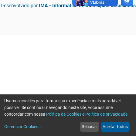
Desenvolvido por
IMA - Informática de Municípios Associados
Usamos cookies para tornar sua experiência a mais agradável
possível. Se continuar navegando neste site, você assume
concordar com nossa
Política de Cookies e Política de privacidade
home
build_circle
event
web
more_horiz
Erro ao enviar informações, por favor tente novamente
Gerenciar Cookies
...
Recusar
Aceitar todos
Início
Serviços
Eventos
Notícias
Mais