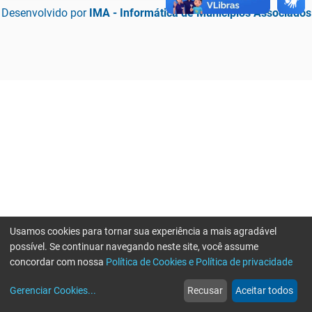
Desenvolvido por
IMA - Informática de Municípios Associados
Usamos cookies para tornar sua experiência a mais agradável
possível. Se continuar navegando neste site, você assume
concordar com nossa
Política de Cookies e Política de privacidade
home
build_circle
event
web
more_horiz
Erro ao enviar informações, por favor tente novamente
Gerenciar Cookies
...
Recusar
Aceitar todos
Início
Serviços
Eventos
Notícias
Mais