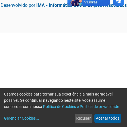
Desenvolvido por
IMA - Informática de Municípios Associados
Usamos cookies para tornar sua experiência a mais agradável
possível. Se continuar navegando neste site, você assume
concordar com nossa
Política de Cookies e Política de privacidade
home
build_circle
event
web
more_horiz
Erro ao enviar informações, por favor tente novamente
Gerenciar Cookies
...
Recusar
Aceitar todos
Início
Serviços
Eventos
Notícias
Mais