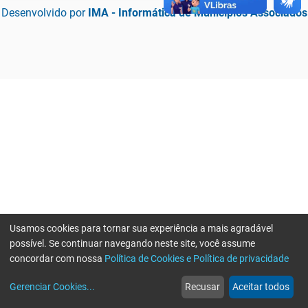
Desenvolvido por
IMA - Informática de Municípios Associados
Usamos cookies para tornar sua experiência a mais agradável
possível. Se continuar navegando neste site, você assume
concordar com nossa
Política de Cookies e Política de privacidade
home
build_circle
event
web
more_horiz
Erro ao enviar informações, por favor tente novamente
Gerenciar Cookies
...
Recusar
Aceitar todos
Início
Serviços
Eventos
Notícias
Mais