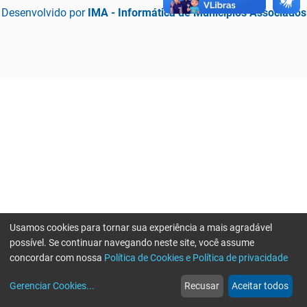
Desenvolvido por
IMA - Informática de Municípios Associados
Usamos cookies para tornar sua experiência a mais agradável
possível. Se continuar navegando neste site, você assume
concordar com nossa
Política de Cookies e Política de privacidade
home
build_circle
event
web
more_horiz
Erro ao enviar informações, por favor tente novamente
Gerenciar Cookies
...
Recusar
Aceitar todos
Início
Serviços
Eventos
Notícias
Mais