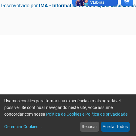
Desenvolvido por
IMA - Informática de Municípios Associados
Usamos cookies para tornar sua experiência a mais agradável
possível. Se continuar navegando neste site, você assume
concordar com nossa
Política de Cookies e Política de privacidade
home
build_circle
event
web
more_horiz
Erro ao enviar informações, por favor tente novamente
Gerenciar Cookies
...
Recusar
Aceitar todos
Início
Serviços
Eventos
Notícias
Mais