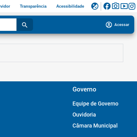
facebook
photo_camera
smart_display
flaky
vidor
Transparência
Acessibilidade
account_circle
search
Acessar
Governo
Equipe de Governo
Ouvidoria
Câmara Municipal