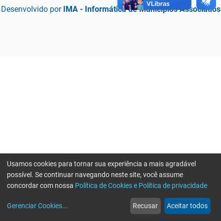
Desenvolvido por
IMA - Informática de Municípios Associados
Usamos cookies para tornar sua experiência a mais agradável
possível. Se continuar navegando neste site, você assume
concordar com nossa
Política de Cookies e Política de privacidade
home
build_circle
event
web
more_horiz
Erro ao enviar informações, por favor tente novamente
Gerenciar Cookies
...
Recusar
Aceitar todos
Início
Serviços
Eventos
Notícias
Mais