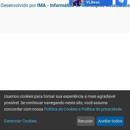
Desenvolvido por
IMA - Informática de Municípios Associados
Usamos cookies para tornar sua experiência a mais agradável
possível. Se continuar navegando neste site, você assume
concordar com nossa
Política de Cookies e Política de privacidade
home
build_circle
event
web
more_horiz
Erro ao enviar informações, por favor tente novamente
Gerenciar Cookies
...
Recusar
Aceitar todos
Início
Serviços
Eventos
Notícias
Mais