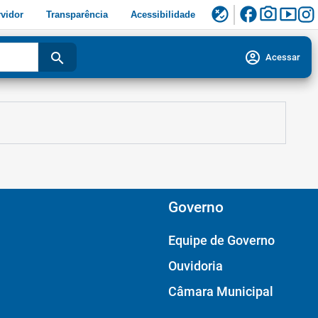
facebook
photo_camera
smart_display
flaky
vidor
Transparência
Acessibilidade
account_circle
search
Acessar
Governo
Equipe de Governo
Ouvidoria
Câmara Municipal