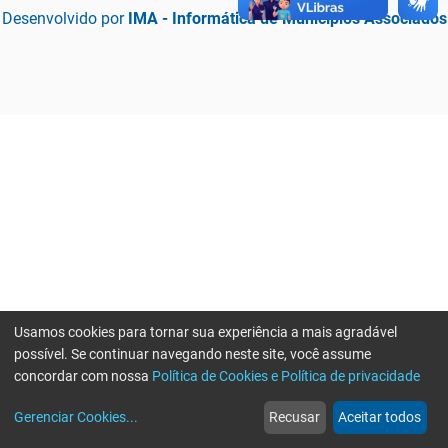
Desenvolvido por
IMA - Informática de Municípios Associados
Usamos cookies para tornar sua experiência a mais agradável
possível. Se continuar navegando neste site, você assume
concordar com nossa
Política de Cookies e Política de privacidade
home
build_circle
event
web
more_horiz
Erro ao enviar informações, por favor tente novamente
Gerenciar Cookies
...
Recusar
Aceitar todos
Início
Serviços
Eventos
Notícias
Mais