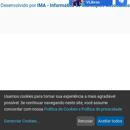
Desenvolvido por
IMA - Informática de Municípios Associados
Usamos cookies para tornar sua experiência a mais agradável
possível. Se continuar navegando neste site, você assume
concordar com nossa
Política de Cookies e Política de privacidade
home
build_circle
event
web
more_horiz
Erro ao enviar informações, por favor tente novamente
Gerenciar Cookies
...
Recusar
Aceitar todos
Início
Serviços
Eventos
Notícias
Mais