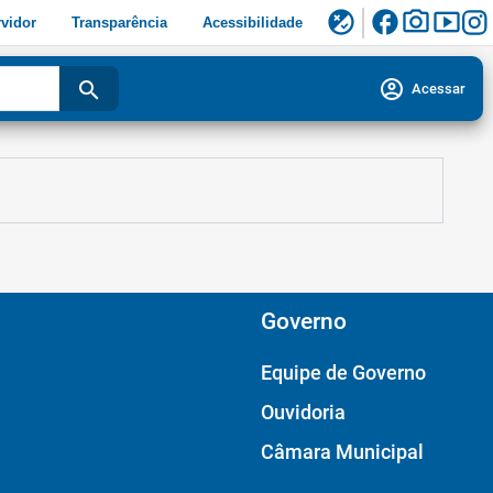
facebook
photo_camera
smart_display
flaky
vidor
Transparência
Acessibilidade
account_circle
search
Acessar
Governo
Equipe de Governo
Ouvidoria
Câmara Municipal