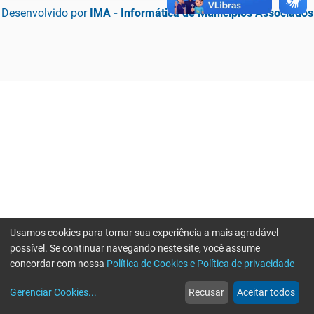
Desenvolvido por
IMA - Informática de Municípios Associados
Usamos cookies para tornar sua experiência a mais agradável
possível. Se continuar navegando neste site, você assume
concordar com nossa
Política de Cookies e Política de privacidade
home
build_circle
event
web
more_horiz
Erro ao enviar informações, por favor tente novamente
Gerenciar Cookies
...
Recusar
Aceitar todos
Início
Serviços
Eventos
Notícias
Mais