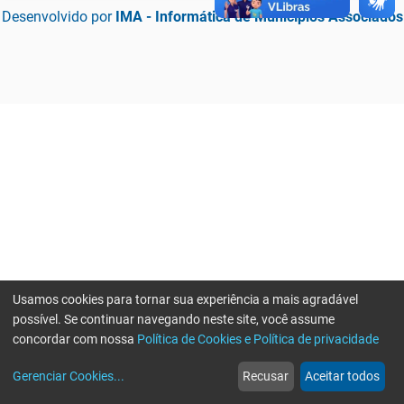
Desenvolvido por
IMA - Informática de Municípios Associados
Usamos cookies para tornar sua experiência a mais agradável
possível. Se continuar navegando neste site, você assume
concordar com nossa
Política de Cookies e Política de privacidade
home
build_circle
event
web
more_horiz
Erro ao enviar informações, por favor tente novamente
Gerenciar Cookies
...
Recusar
Aceitar todos
Início
Serviços
Eventos
Notícias
Mais