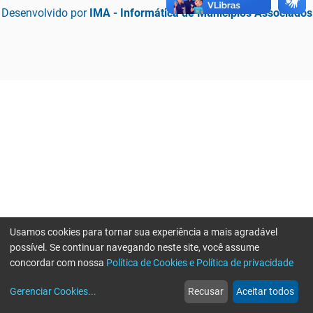
Desenvolvido por
IMA - Informática de Municípios Associados
Usamos cookies para tornar sua experiência a mais agradável
possível. Se continuar navegando neste site, você assume
concordar com nossa
Política de Cookies e Política de privacidade
home
build_circle
event
web
more_horiz
Erro ao enviar informações, por favor tente novamente
Gerenciar Cookies
...
Recusar
Aceitar todos
Início
Serviços
Eventos
Notícias
Mais