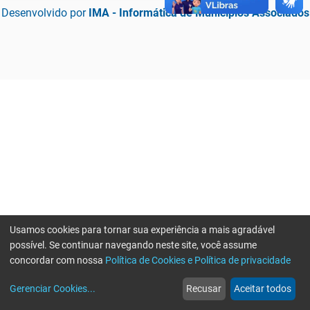
Desenvolvido por
IMA - Informática de Municípios Associados
Usamos cookies para tornar sua experiência a mais agradável
possível. Se continuar navegando neste site, você assume
concordar com nossa
Política de Cookies e Política de privacidade
home
build_circle
event
web
more_horiz
Erro ao enviar informações, por favor tente novamente
Gerenciar Cookies
...
Recusar
Aceitar todos
Início
Serviços
Eventos
Notícias
Mais