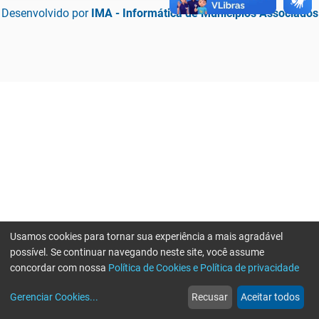
Desenvolvido por
IMA - Informática de Municípios Associados
Usamos cookies para tornar sua experiência a mais agradável
possível. Se continuar navegando neste site, você assume
concordar com nossa
Política de Cookies e Política de privacidade
home
build_circle
event
web
more_horiz
Erro ao enviar informações, por favor tente novamente
Gerenciar Cookies
...
Recusar
Aceitar todos
Início
Serviços
Eventos
Notícias
Mais