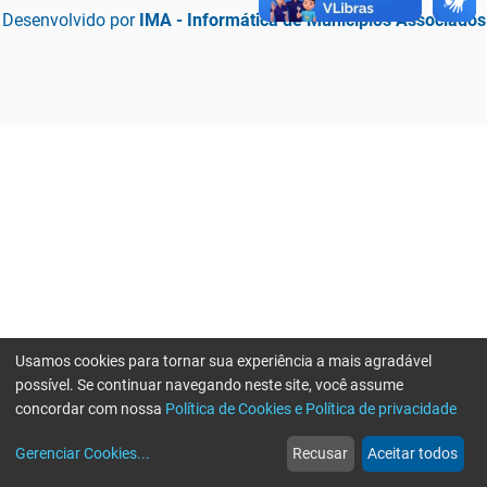
Desenvolvido por
IMA - Informática de Municípios Associados
Usamos cookies para tornar sua experiência a mais agradável
possível. Se continuar navegando neste site, você assume
concordar com nossa
Política de Cookies e Política de privacidade
home
build_circle
event
web
more_horiz
Erro ao enviar informações, por favor tente novamente
Gerenciar Cookies
...
Recusar
Aceitar todos
Início
Serviços
Eventos
Notícias
Mais