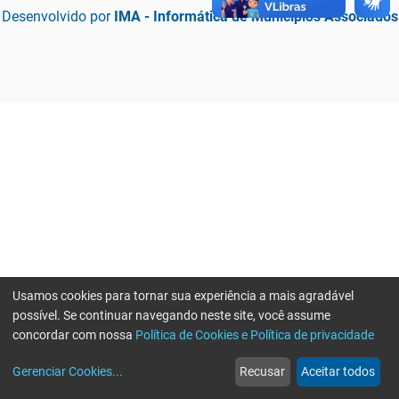
Desenvolvido por
IMA - Informática de Municípios Associados
Usamos cookies para tornar sua experiência a mais agradável
possível. Se continuar navegando neste site, você assume
concordar com nossa
Política de Cookies e Política de privacidade
home
build_circle
event
web
more_horiz
Erro ao enviar informações, por favor tente novamente
Gerenciar Cookies
...
Recusar
Aceitar todos
Início
Serviços
Eventos
Notícias
Mais