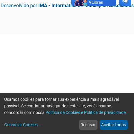
Desenvolvido por
IMA - Informática de Municípios Associados
Usamos cookies para tornar sua experiência a mais agradável
possível. Se continuar navegando neste site, você assume
concordar com nossa
Política de Cookies e Política de privacidade
home
build_circle
event
web
more_horiz
Erro ao enviar informações, por favor tente novamente
Gerenciar Cookies
...
Recusar
Aceitar todos
Início
Serviços
Eventos
Notícias
Mais