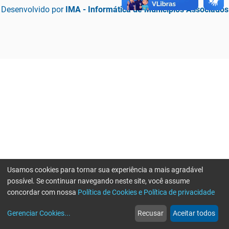
Desenvolvido por
IMA - Informática de Municípios Associados
Usamos cookies para tornar sua experiência a mais agradável
possível. Se continuar navegando neste site, você assume
concordar com nossa
Política de Cookies e Política de privacidade
home
build_circle
event
web
more_horiz
Erro ao enviar informações, por favor tente novamente
Gerenciar Cookies
...
Recusar
Aceitar todos
Início
Serviços
Eventos
Notícias
Mais