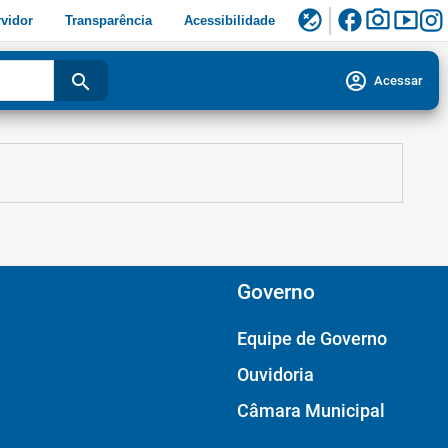
facebook
photo_camera
smart_display
flaky
vidor
Transparência
Acessibilidade
account_circle
search
Acessar
Governo
Equipe de Governo
Ouvidoria
Câmara Municipal