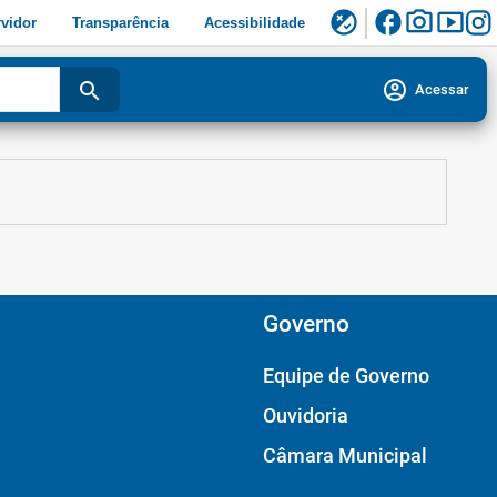
facebook
photo_camera
smart_display
flaky
vidor
Transparência
Acessibilidade
account_circle
search
Acessar
Governo
Equipe de Governo
Ouvidoria
Câmara Municipal