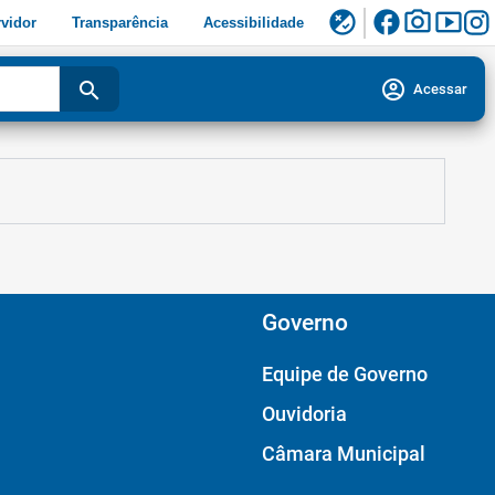
facebook
photo_camera
smart_display
flaky
vidor
Transparência
Acessibilidade
account_circle
search
Acessar
Governo
Equipe de Governo
Ouvidoria
Câmara Municipal