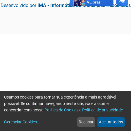
Desenvolvido por
IMA - Informática de Municípios Associados
Usamos cookies para tornar sua experiência a mais agradável
possível. Se continuar navegando neste site, você assume
concordar com nossa
Política de Cookies e Política de privacidade
home
build_circle
event
web
more_horiz
Erro ao enviar informações, por favor tente novamente
Gerenciar Cookies
...
Recusar
Aceitar todos
Início
Serviços
Eventos
Notícias
Mais