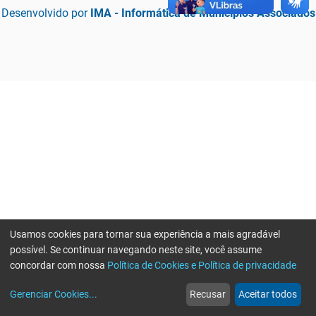
Desenvolvido por
IMA - Informática de Municípios Associados
Usamos cookies para tornar sua experiência a mais agradável
possível. Se continuar navegando neste site, você assume
concordar com nossa
Política de Cookies e Política de privacidade
home
build_circle
event
web
more_horiz
Erro ao enviar informações, por favor tente novamente
Gerenciar Cookies
...
Recusar
Aceitar todos
Início
Serviços
Eventos
Notícias
Mais