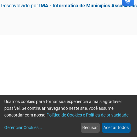
Desenvolvido por
IMA - Informática de Municípios Associados
Usamos cookies para tornar sua experiência a mais agradável
possível. Se continuar navegando neste site, você assume
concordar com nossa
Política de Cookies e Política de privacidade
home
build_circle
event
web
more_horiz
Gerenciar Cookies
...
Recusar
Aceitar todos
Início
Serviços
Eventos
Notícias
Mais