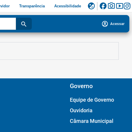
facebook
photo_camera
smart_display
flaky
vidor
Transparência
Acessibilidade
account_circle
search
Acessar
Governo
Equipe de Governo
Ouvidoria
Câmara Municipal