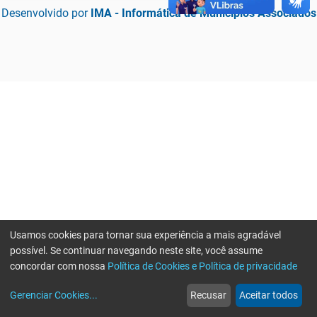
Desenvolvido por
IMA - Informática de Municípios Associados
Usamos cookies para tornar sua experiência a mais agradável
possível. Se continuar navegando neste site, você assume
concordar com nossa
Política de Cookies e Política de privacidade
home
build_circle
event
web
more_horiz
Erro ao enviar informações, por favor tente novamente
Gerenciar Cookies
...
Recusar
Aceitar todos
Início
Serviços
Eventos
Notícias
Mais