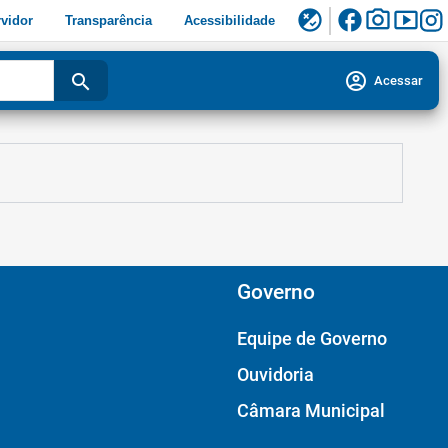
facebook
photo_camera
smart_display
flaky
vidor
Transparência
Acessibilidade
account_circle
search
Acessar
Governo
Equipe de Governo
Ouvidoria
Câmara Municipal