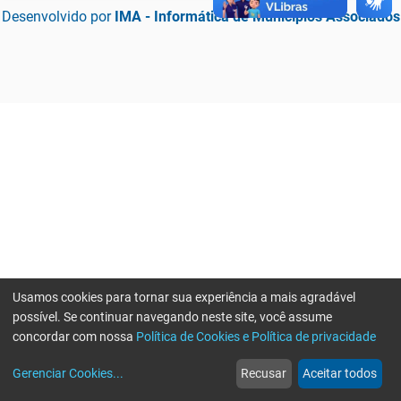
Desenvolvido por
IMA - Informática de Municípios Associados
Usamos cookies para tornar sua experiência a mais agradável
possível. Se continuar navegando neste site, você assume
concordar com nossa
Política de Cookies e Política de privacidade
home
build_circle
event
web
more_horiz
Erro ao enviar informações, por favor tente novamente
Gerenciar Cookies
...
Recusar
Aceitar todos
Início
Serviços
Eventos
Notícias
Mais