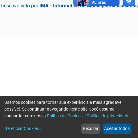
Desenvolvido por
IMA - Informática de Municípios Associados
Usamos cookies para tornar sua experiência a mais agradável
possível. Se continuar navegando neste site, você assume
concordar com nossa
Política de Cookies e Política de privacidade
home
build_circle
event
web
more_horiz
Erro ao enviar informações, por favor tente novamente
Gerenciar Cookies
...
Recusar
Aceitar todos
Início
Serviços
Eventos
Notícias
Mais