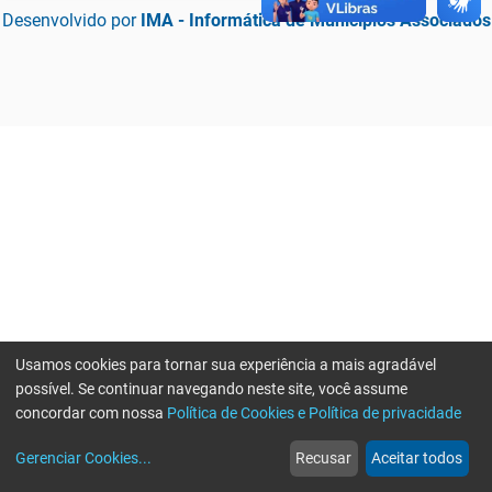
Desenvolvido por
IMA - Informática de Municípios Associados
Usamos cookies para tornar sua experiência a mais agradável
possível. Se continuar navegando neste site, você assume
concordar com nossa
Política de Cookies e Política de privacidade
home
build_circle
event
web
more_horiz
Erro ao enviar informações, por favor tente novamente
Gerenciar Cookies
...
Recusar
Aceitar todos
Início
Serviços
Eventos
Notícias
Mais