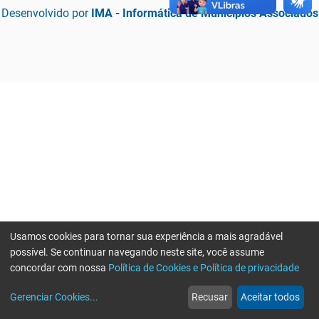
Desenvolvido por
IMA - Informática de Municípios Associados
Usamos cookies para tornar sua experiência a mais agradável
possível. Se continuar navegando neste site, você assume
concordar com nossa
Política de Cookies e Política de privacidade
home
build_circle
event
web
more_horiz
Erro ao enviar informações, por favor tente novamente
Gerenciar Cookies
...
Recusar
Aceitar todos
Início
Serviços
Eventos
Notícias
Mais