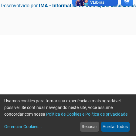
Desenvolvido por
IMA - Informática de Municípios Associados
Usamos cookies para tornar sua experiência a mais agradável
possível. Se continuar navegando neste site, você assume
concordar com nossa
Política de Cookies e Política de privacidade
home
build_circle
event
web
more_horiz
Erro ao enviar informações, por favor tente novamente
Gerenciar Cookies
...
Recusar
Aceitar todos
Início
Serviços
Eventos
Notícias
Mais