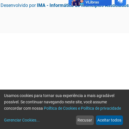
Desenvolvido por
IMA - Informática de Municípios Associados
Usamos cookies para tornar sua experiência a mais agradável
possível. Se continuar navegando neste site, você assume
concordar com nossa
Política de Cookies e Política de privacidade
home
build_circle
event
web
more_horiz
Erro ao enviar informações, por favor tente novamente
Gerenciar Cookies
...
Recusar
Aceitar todos
Início
Serviços
Eventos
Notícias
Mais